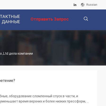
Russian
ТАКТНЫЕ
Отправить Запрос
ДАННЫЕ
描
o.,Ltd дела компании
述
ретение?
ные, оборудование сломленный спуск в части, и
, уменьшает время верхних и более низких прессформ, и