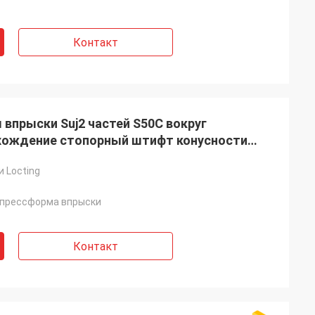
Контакт
впрыски Suj2 частей S50C вокруг
хождение стопорный штифт конусности
 блоков блока
и Locting
 прессформа впрыски
Контакт