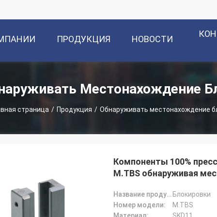
КОН
ОМПАНИИ
ПРОДУКЦИЯ
НОВОСТИ
наруживать Местонахождение Б
авная страница
/
Продукция
/
Обнаруживать местонахождение б
Компоненты 100% пресс
M.TBS обнаруживая ме
Название продукта:
Блокировки
Номер модели:
M.TBS
Материал:
SKD11