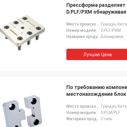
Прессформа разделяет
D.PLF/PXM обнаруживая
Место происхождения:
Гуандун, Кит
Номер модели:
D.PLF/PXM
Название продукта:
Блокировки
Лучшая Цена
По требованию компон
местонахождение блок
Место происхождения:
Гуандун, Кит
Номер модели:
D.PLM/PLF
Материал продукта:
Сталь