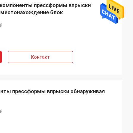
 компоненты прессформы впрыски
 местонахождение блок
ай
Контакт
енты прессформы впрыски обнаруживая
ай