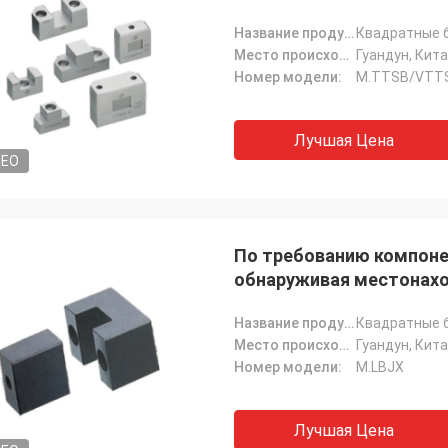
Название продукта:
Квадратные 
Место происхождения:
Гуандун, Кит
Номер модели:
M.TTSB/VTT
Лучшая Цена
DEO
По требованию компон
обнаруживая местонах
Название продукта:
Квадратные 
Место происхождения:
Гуандун, Кит
Номер модели:
M.LBJX
Лучшая Цена