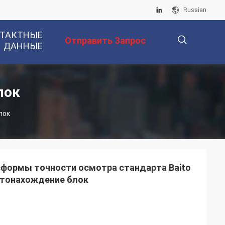
Russian
ТАКТНЫЕ
Отправить Запрос
ДАННЫЕ
描
лок
лок
述
формы точности осмотра стандарта Baito
стонахождение блок