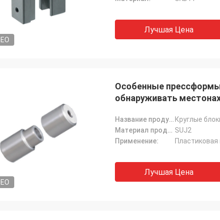
Лучшая Цена
DEO
Особенные прессформы 
обнаруживать местона
термической обработки
Название продукта:
Круглые блок
Материал продукта:
SUJ2
Применение:
Пластиковая
Лучшая Цена
DEO