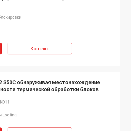
блокировки
Контакт
uj2 S50C обнаруживая местонахождение
ности термической обработки блоков
KD11..
и Locting