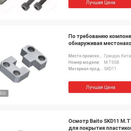
Лучшая Цена
По требованию компон
обнаруживая местонах
Место происхождения:
Гуандун, Кит
Номер модели:
M.TSSB
Материал продукта:
SKD11
Лучшая Цена
DEO
Осмотр Baito SKD11 M.
для покрытия пластико