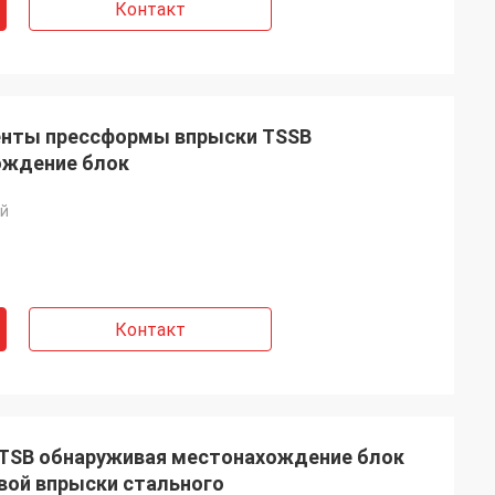
Контакт
енты прессформы впрыски TSSB
ождение блок
ай
Контакт
TTSB обнаруживая местонахождение блок
вой впрыски стального