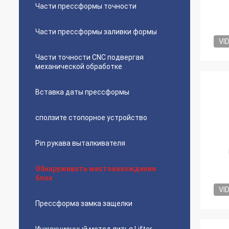
Части прессформы точности
Части прессформы заливки формы
VI
Части точности CNC подвергая
механической обработке
Вставка даты прессформы
сползите стопорное устройство
Pin рукава выталкивателя
Обнаруживать местонахождение
блок
VI
Прессформа замка защелки