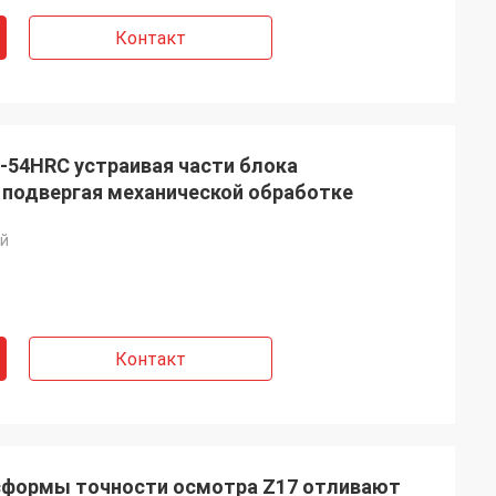
Контакт
-54HRC устраивая части блока
 подвергая механической обработке
ай
Контакт
сформы точности осмотра Z17 отливают