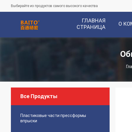
Выбирайте из продуктов самого высокого качества
ГЛАВНАЯ
О К
СТРАНИЦА
Об
Гл
Все Продукты
Пластиковые части прессформы
впрыски