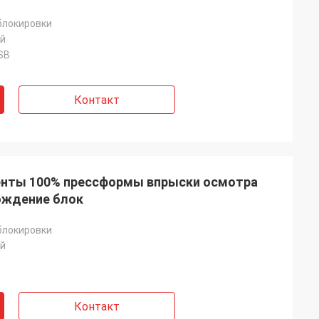
блокировки
ай
SB
Контакт
енты 100% прессформы впрыски осмотра
ождение блок
блокировки
ай
Контакт