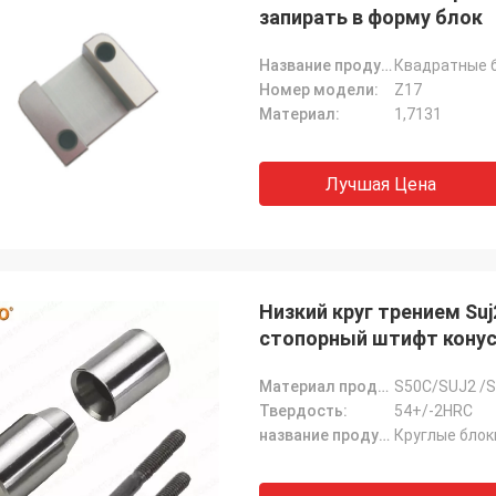
запирать в форму блок
Название продукта:
Квадратные 
Номер модели:
Z17
Материал:
1,7131
Лучшая Цена
Низкий круг трением S
стопорный штифт конус
Материал продукта:
S50C/SUJ2 /S
Твердость:
54+/-2HRC
название продукта:
Круглые блок