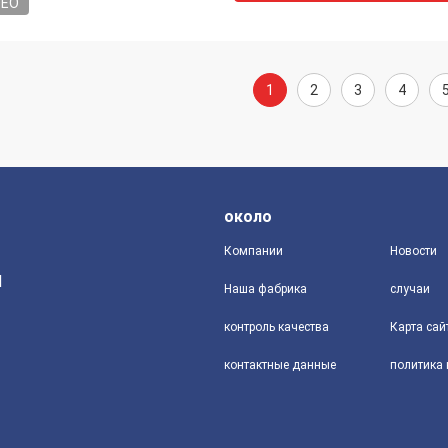
DEO
1
2
3
4
около
Компании
Новости
d
Наша фабрика
случаи
контроль качества
Карта сай
контактные данные