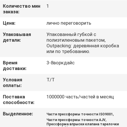
КАЧЕСТВА
Количество мин
1
заказа:
СВЯЖИТЕСЬ
Цена:
лично переговорить
МЫ
Упаковывая
Упакованный губкой с
детали:
полиэтиленовым пакетом,
Outpacking: деревянная коробка
СПРОСИТЕ
или по требованию.
ЦИТАТУ
Время
3-8воркдайс
доставки:
КАРТА
Условия
T/T
оплаты:
САЙТА
Поставка
1000000 часть/частей в месяц
способности:
PRIVACY
POLICY
Выделенное:
,
Части прессформы точности ISO9001
,
Части прессформы точности AJV
Прессформа впрыски клапана тарелочки