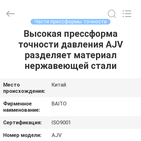
Dongguan
Baitong
Precision
Mould
Manuafacturing
Части прессформы точности
Co.,Ltd.
All
Rights
Высокая прессформа
ДОМ
Reserved.
точности давления AJV
ПРОДУКТЫ
разделяет материал
нержавеющей стали
О
НАС
Место
Китай
происхождения:
ПУТЕШЕСТВИЕ
Фирменное
BAITO
наименование:
ФАБРИКИ
Сертификация:
ISO9001
ПРОВЕРКА
Номер модели:
AJV