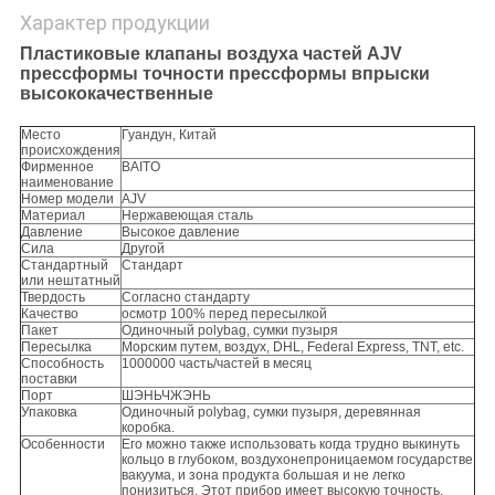
Характер продукции
Пластиковые клапаны воздуха частей AJV
прессформы точности прессформы впрыски
высококачественные
Место
Гуандун, Китай
происхождения
Фирменное
BAITO
наименование
Номер модели
AJV
Материал
Нержавеющая сталь
Давление
Высокое давление
Сила
Другой
Стандартный
Стандарт
или нештатный
Твердость
Согласно стандарту
Качество
осмотр 100% перед пересылкой
Пакет
Одиночный polybag, сумки пузыря
Пересылка
Морским путем, воздух, DHL, Federal Express, TNT, etc.
Способность
1000000 часть/частей в месяц
поставки
Порт
ШЭНЬЧЖЭНЬ
Упаковка
Одиночный polybag, сумки пузыря, деревянная
коробка.
Особенности
Его можно также использовать когда трудно выкинуть
кольцо в глубоком, воздухонепроницаемом государстве
вакуума, и зона продукта большая и не легко
понизиться. Этот прибор имеет высокую точность,