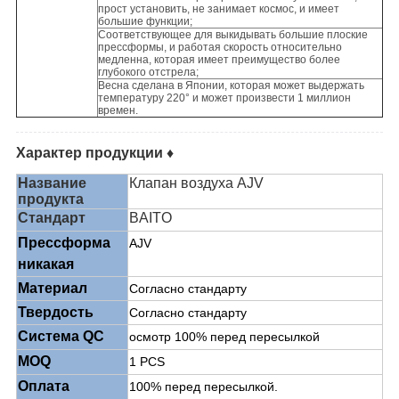
прост установить, не занимает космос, и имеет
большие функции;
Соответствующее для выкидывать большие плоские
прессформы, и работая скорость относительно
медленна, которая имеет преимущество более
глубокого отстрела;
Весна сделана в Японии, которая может выдержать
температуру 220° и может произвести 1 миллион
времен.
Характер продукции ♦
Название
Клапан воздуха AJV
продукта
Стандарт
BAITO
Прессформа
AJV
никакая
Материал
Согласно стандарту
Твердость
Согласно стандарту
Система QC
осмотр 100% перед пересылкой
MOQ
1 PCS
Оплата
100% перед пересылкой.