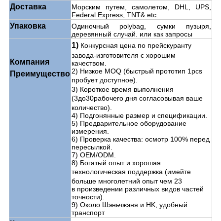
Доставка
Морским путем, самолетом, DHL, UPS,
Federal Express, TNT& etc.
Упаковка
Одиночный polybag, сумки пузыря,
деревянный случай. или как запросы
1)
Конкурсная цена по прейскуранту
завода-изготовителя с хорошим
Компания
качеством.
2) Низкое MOQ (быстрый прототип 1pcs
Преимущество
пробует
доступное).
3) Короткое время выполнения
(3до30рабочего дня
согласовывая ваше
количество).
4) Подгонянные размер и спецификации.
5) Предварительное оборудование
измерения.
6) Проверка качества: осмотр 100% перед
пересылкой.
7) OEM/ODM.
8) Богатый опыт и хорошая
технологическая поддержка
(имейте
больше многолетний опыт чем 23
в произведении различных видов частей
точности).
9) Около Шэньчжэня и HK, удобный
транспорт